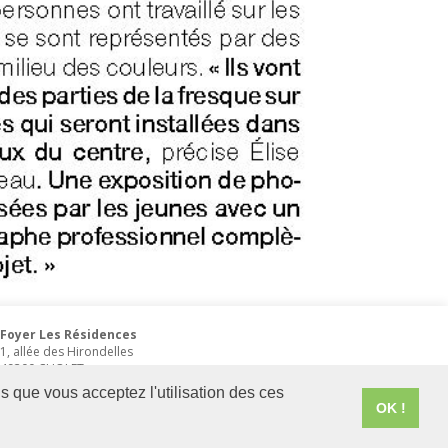
Foyer Les Résidences
1, allée des Hirondelles
49300
CHOLET
02 41 49 45 40
s que vous acceptez l'utilisation des ces
OK !