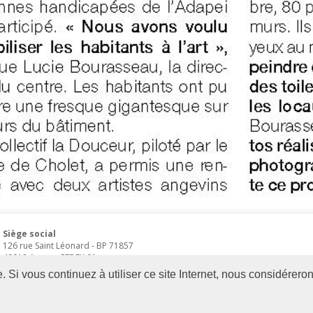
Siège social
126 rue Saint Léonard
-
BP 71857
49018
Angers
CEDEX 01
02 41 68 98 50
Si vous continuez à utiliser ce site Internet, nous considéreron
www.adapei49.asso.fr
Création :
Agence de communication Angers