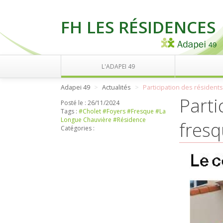
FH LES RÉSIDENCES
L'ADAPEI 49
Adapei 49
Actualités
Participation des résidents
Parti
Posté le :
26/11/2024
Tags :
#Cholet
#Foyers
#Fresque
#La
Longue Chauvière
#Résidence
fresq
Catégories :