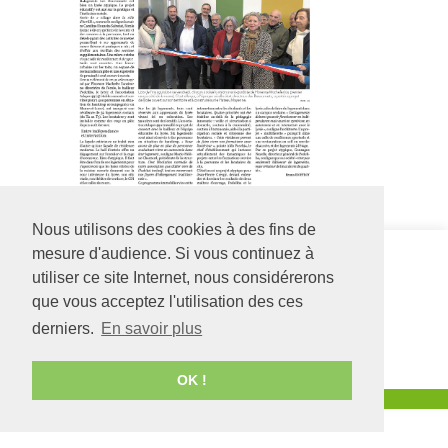
Nous utilisons des cookies à des fins de
mesure d'audience. Si vous continuez à
Siège social
Foyer Les
126 rue Saint Léonard
Résidences
utiliser ce site Internet, nous considérerons
-
BP 71857
1, allée des
que vous acceptez l'utilisation des ces
49018
Angers
CEDEX
Hirondelles
01
49300
CHOLET
derniers.
En savoir plus
02 41 68 98 50
02 41 49 45 40
www.adapei49.asso.fr
OK !
Création :
Agence de communication Angers