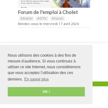
Forum de l'emploi à Cholet
#
Emploi
#
ETTIC
#
Forum
Rendez-vous le mercredi 17 avril 2024
Siège social
Foyer Les
126 rue Saint Léonard
Résidences
Nous utilisons des cookies à des fins de
-
BP 71857
1, allée des
mesure d'audience. Si vous continuez à
49018
Angers
CEDEX
Hirondelles
01
49300
CHOLET
utiliser ce site Internet, nous considérerons
02 41 68 98 50
02 41 49 45 40
que vous acceptez l'utilisation des ces
www.adapei49.asso.fr
derniers.
En savoir plus
Création :
Agence de communication Angers
OK !