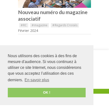
Nouveau numéro du magazine
associatif
#
RC
#
magazine
#
Regards Croisés
Février 2024
Nous utilisons des cookies à des fins de
Siège social
Foyer Les
126 rue Saint Léonard
Résidences
mesure d'audience. Si vous continuez à
-
BP 71857
1, allée des
utiliser ce site Internet, nous considérerons
49018
Angers
CEDEX
Hirondelles
que vous acceptez l'utilisation des ces
01
49300
CHOLET
02 41 68 98 50
02 41 49 45 40
derniers.
En savoir plus
www.adapei49.asso.fr
Création :
Agence de communication Angers
OK !