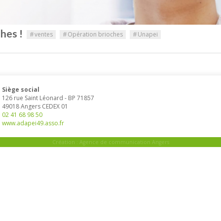
hes !
#
ventes
#
Opération brioches
#
Unapei
Siège social
126 rue Saint Léonard
-
BP 71857
49018
Angers
CEDEX 01
02 41 68 98 50
www.adapei49.asso.fr
Création :
Agence de communication Angers